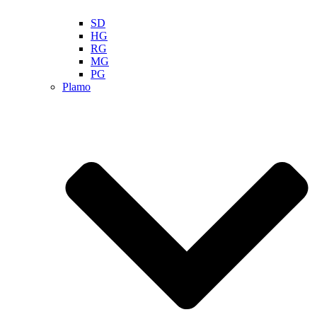
SD
HG
RG
MG
PG
Plamo