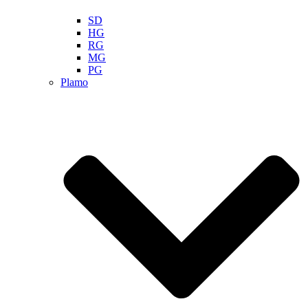
SD
HG
RG
MG
PG
Plamo