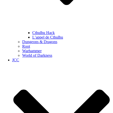
Cthulhu Hack
L’appel de Cthulhu
Dungeons & Dragons
Root
Warhammer
World of Darkness
JCC