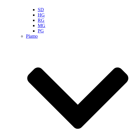
SD
HG
RG
MG
PG
Plamo