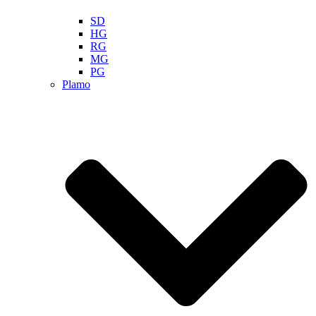
SD
HG
RG
MG
PG
Plamo