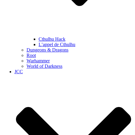
Cthulhu Hack
L’appel de Cthulhu
Dungeons & Dragons
Root
Warhammer
World of Darkness
JCC