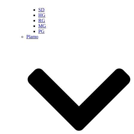
SD
HG
RG
MG
PG
Plamo