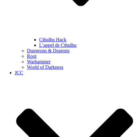
Cthulhu Hack
L’appel de Cthulhu
Dungeons & Dragons
Root
Warhammer
World of Darkness
JCC