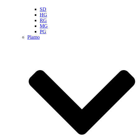
SD
HG
RG
MG
PG
Plamo