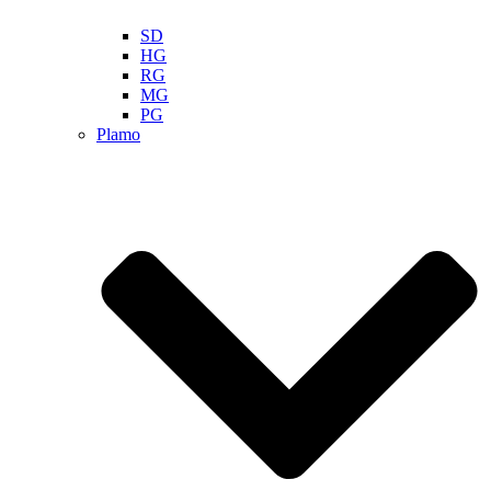
SD
HG
RG
MG
PG
Plamo