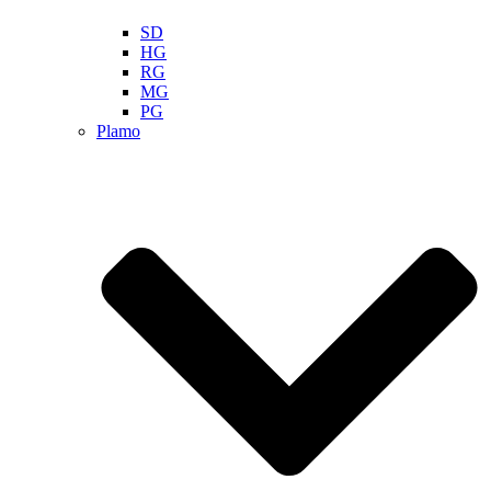
SD
HG
RG
MG
PG
Plamo