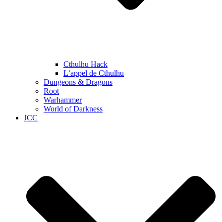
Cthulhu Hack
L’appel de Cthulhu
Dungeons & Dragons
Root
Warhammer
World of Darkness
JCC