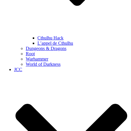
Cthulhu Hack
L’appel de Cthulhu
Dungeons & Dragons
Root
Warhammer
World of Darkness
JCC