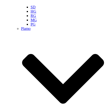
SD
HG
RG
MG
PG
Plamo