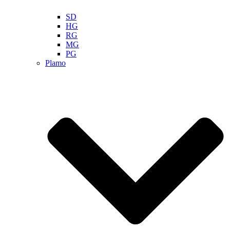
SD
HG
RG
MG
PG
Plamo